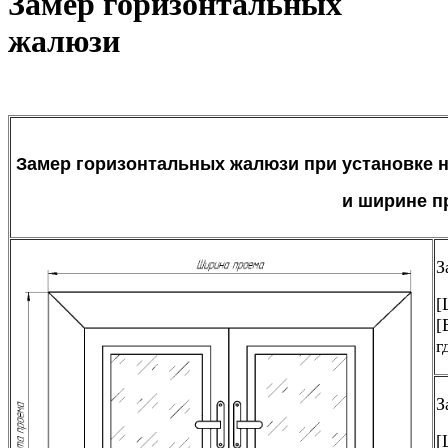
Замер горизонтальных
жалюзи
Замер горизонтальных жалюзи при установке н
и ширине п
З
[
[
г
З
[