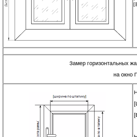
[
Замер горизонтальных жа
на окно 
Н
[
[
Н